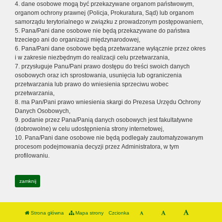
4. dane osobowe mogą być przekazywane organom państwowym,
organom ochrony prawnej (Policja, Prokuratura, Sąd) lub organom
samorządu terytorialnego w związku z prowadzonym postępowaniem,
5. Pana/Pani dane osobowe nie będą przekazywane do państwa
trzeciego ani do organizacji międzynarodowej,
6. Pana/Pani dane osobowe będą przetwarzane wyłącznie przez okres
i w zakresie niezbędnym do realizacji celu przetwarzania,
7. przysługuje Panu/Pani prawo dostępu do treści swoich danych
osobowych oraz ich sprostowania, usunięcia lub ograniczenia
przetwarzania lub prawo do wniesienia sprzeciwu wobec
przetwarzania,
8. ma Pan/Pani prawo wniesienia skargi do Prezesa Urzędu Ochrony
Danych Osobowych,
9. podanie przez Pana/Panią danych osobowych jest fakultatywne
(dobrowolne) w celu udostępnienia strony internetowej,
10. Pana/Pani dane osobowe nie będą podlegały zautomatyzowanym
procesom podejmowania decyzji przez Administratora, w tym
profilowaniu.
zamknij
Strona główna
Mapa strony
Czcionka