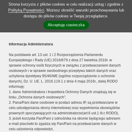
Strona korzysta z plików cookies w celu realizacji usług i zgodnie z
Polityką Prywatności
. Możesz określić warunki przechowywania lub
dostępu do plików cookies w Twojej przeglądarce.
Akceptuję ciasteczka
Informacja Administratora
Na podstawie art. 13 ust. 1 i 2 Rozporządzenia Parlamentu
Europejskiego i Rady (UE) 2016/679 z dnia 27 kwietnia 2016r. w
sprawie ochrony osób fizycznych w związku z przetwarzaniem danych
osobowych i w sprawie swobodnego przepływu takich danych oraz
uchylenia dyrektywy 95/46/WE (ogólne rozporządzenie o ochronie
danych), Dz. U. UE. L. 2016.119.1 z dnia 4 maja 2016r., dalej RODO
informuję:
1. dane Administratora i Inspektora Ochrony Danych znajdują się w
linku „Ochrona danych osobowych”,
2. Pana/Pani dane osobowe w postaci adresu IP, są przetwarzane w
celu udostępniania strony internetowej oraz wypełnienia obowiązków
prawnych spoczywających na administratorze(art.6 ust.1 lit.c RODO),
3. jeżeli korzysta Pan/Pani z odnośnika na stronie będącego adresem
e-mail placówki to zgadza się Pan/Pani na przetwarzanie danych w
celu udzielenia odpowiedzi,