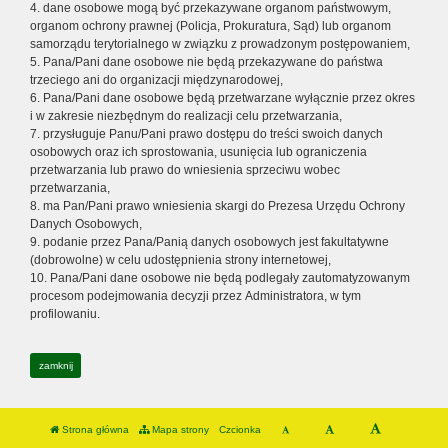
4. dane osobowe mogą być przekazywane organom państwowym,
organom ochrony prawnej (Policja, Prokuratura, Sąd) lub organom
samorządu terytorialnego w związku z prowadzonym postępowaniem,
5. Pana/Pani dane osobowe nie będą przekazywane do państwa
trzeciego ani do organizacji międzynarodowej,
6. Pana/Pani dane osobowe będą przetwarzane wyłącznie przez okres
i w zakresie niezbędnym do realizacji celu przetwarzania,
7. przysługuje Panu/Pani prawo dostępu do treści swoich danych
osobowych oraz ich sprostowania, usunięcia lub ograniczenia
przetwarzania lub prawo do wniesienia sprzeciwu wobec
przetwarzania,
8. ma Pan/Pani prawo wniesienia skargi do Prezesa Urzędu Ochrony
Danych Osobowych,
9. podanie przez Pana/Panią danych osobowych jest fakultatywne
(dobrowolne) w celu udostępnienia strony internetowej,
10. Pana/Pani dane osobowe nie będą podlegały zautomatyzowanym
procesom podejmowania decyzji przez Administratora, w tym
profilowaniu.
zamknij
Strona główna
Mapa strony
Czcionka