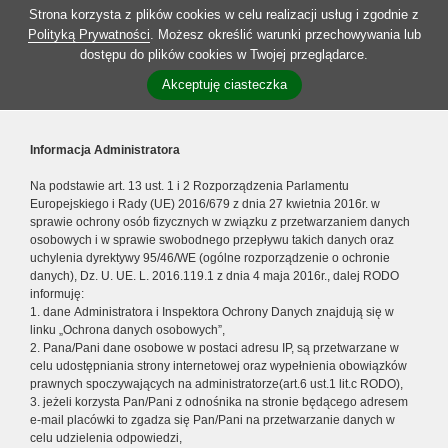
Strona korzysta z plików cookies w celu realizacji usług i zgodnie z
Polityką Prywatności
. Możesz określić warunki przechowywania lub
dostępu do plików cookies w Twojej przeglądarce.
Akceptuję ciasteczka
Informacja Administratora
Na podstawie art. 13 ust. 1 i 2 Rozporządzenia Parlamentu
Europejskiego i Rady (UE) 2016/679 z dnia 27 kwietnia 2016r. w
sprawie ochrony osób fizycznych w związku z przetwarzaniem danych
osobowych i w sprawie swobodnego przepływu takich danych oraz
uchylenia dyrektywy 95/46/WE (ogólne rozporządzenie o ochronie
danych), Dz. U. UE. L. 2016.119.1 z dnia 4 maja 2016r., dalej RODO
informuję:
1. dane Administratora i Inspektora Ochrony Danych znajdują się w
linku „Ochrona danych osobowych”,
2. Pana/Pani dane osobowe w postaci adresu IP, są przetwarzane w
celu udostępniania strony internetowej oraz wypełnienia obowiązków
prawnych spoczywających na administratorze(art.6 ust.1 lit.c RODO),
3. jeżeli korzysta Pan/Pani z odnośnika na stronie będącego adresem
e-mail placówki to zgadza się Pan/Pani na przetwarzanie danych w
celu udzielenia odpowiedzi,