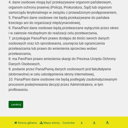
4. dane osobowe mogą być przekazywane organom państwowym,
organom ochrony prawnej (Policja, Prokuratura, Sąd) lub organom
samorządu terytorialnego w związku z prowadzonym postępowaniem,
5. Pana/Pani dane osobowe nie będą przekazywane do państwa
trzeciego ani do organizacji międzynarodowej,
6. Pana/Pani dane osobowe będą przetwarzane wyłącznie przez okres
i w zakresie niezbędnym do realizacji celu przetwarzania,
7. przysługuje Panu/Pani prawo dostępu do treści swoich danych
osobowych oraz ich sprostowania, usunięcia lub ograniczenia
przetwarzania lub prawo do wniesienia sprzeciwu wobec
przetwarzania,
8. ma Pan/Pani prawo wniesienia skargi do Prezesa Urzędu Ochrony
Danych Osobowych,
9. podanie przez Pana/Panią danych osobowych jest fakultatywne
(dobrowolne) w celu udostępnienia strony internetowej,
10. Pana/Pani dane osobowe nie będą podlegały zautomatyzowanym
procesom podejmowania decyzji przez Administratora, w tym
profilowaniu.
zamknij
Strona główna
Mapa strony
Czcionka