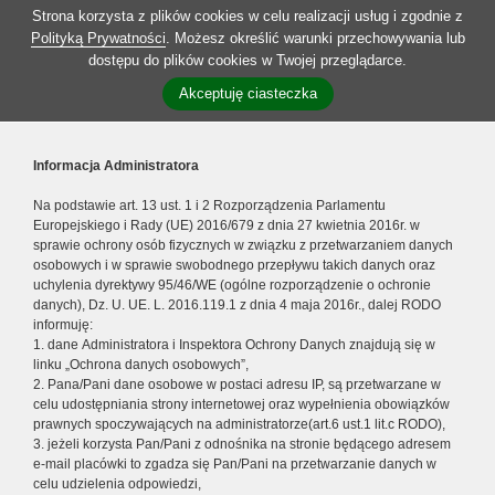
Strona korzysta z plików cookies w celu realizacji usług i zgodnie z
Polityką Prywatności
. Możesz określić warunki przechowywania lub
dostępu do plików cookies w Twojej przeglądarce.
Akceptuję ciasteczka
Informacja Administratora
Na podstawie art. 13 ust. 1 i 2 Rozporządzenia Parlamentu
Europejskiego i Rady (UE) 2016/679 z dnia 27 kwietnia 2016r. w
sprawie ochrony osób fizycznych w związku z przetwarzaniem danych
osobowych i w sprawie swobodnego przepływu takich danych oraz
uchylenia dyrektywy 95/46/WE (ogólne rozporządzenie o ochronie
danych), Dz. U. UE. L. 2016.119.1 z dnia 4 maja 2016r., dalej RODO
informuję:
1. dane Administratora i Inspektora Ochrony Danych znajdują się w
linku „Ochrona danych osobowych”,
2. Pana/Pani dane osobowe w postaci adresu IP, są przetwarzane w
celu udostępniania strony internetowej oraz wypełnienia obowiązków
prawnych spoczywających na administratorze(art.6 ust.1 lit.c RODO),
3. jeżeli korzysta Pan/Pani z odnośnika na stronie będącego adresem
e-mail placówki to zgadza się Pan/Pani na przetwarzanie danych w
celu udzielenia odpowiedzi,