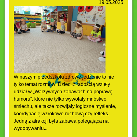
19.05.2025
W naszym przedszkolu zdrowe jedzenie to nie
tylko temat rozmów! Dzieci z radością wzięły
udział w „Warzywnych zabawach na poprawę
humoru”, które nie tylko wywołały mnóstwo
śmiechu, ale także rozwijały logiczne myślenie,
koordynację wzrokowo-ruchową czy refleks.
Jedną z atrakcji była zabawa polegająca na
wydobywaniu...