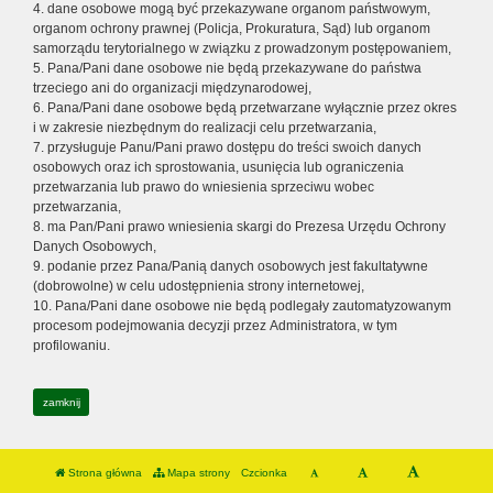
4. dane osobowe mogą być przekazywane organom państwowym,
organom ochrony prawnej (Policja, Prokuratura, Sąd) lub organom
samorządu terytorialnego w związku z prowadzonym postępowaniem,
5. Pana/Pani dane osobowe nie będą przekazywane do państwa
trzeciego ani do organizacji międzynarodowej,
6. Pana/Pani dane osobowe będą przetwarzane wyłącznie przez okres
i w zakresie niezbędnym do realizacji celu przetwarzania,
7. przysługuje Panu/Pani prawo dostępu do treści swoich danych
osobowych oraz ich sprostowania, usunięcia lub ograniczenia
przetwarzania lub prawo do wniesienia sprzeciwu wobec
przetwarzania,
8. ma Pan/Pani prawo wniesienia skargi do Prezesa Urzędu Ochrony
Danych Osobowych,
9. podanie przez Pana/Panią danych osobowych jest fakultatywne
(dobrowolne) w celu udostępnienia strony internetowej,
10. Pana/Pani dane osobowe nie będą podlegały zautomatyzowanym
procesom podejmowania decyzji przez Administratora, w tym
profilowaniu.
zamknij
Strona główna
Mapa strony
Czcionka