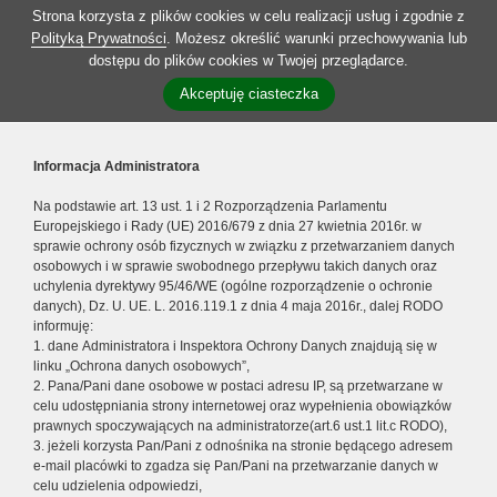
Strona korzysta z plików cookies w celu realizacji usług i zgodnie z
Polityką Prywatności
. Możesz określić warunki przechowywania lub
dostępu do plików cookies w Twojej przeglądarce.
Akceptuję ciasteczka
Informacja Administratora
Na podstawie art. 13 ust. 1 i 2 Rozporządzenia Parlamentu
Europejskiego i Rady (UE) 2016/679 z dnia 27 kwietnia 2016r. w
sprawie ochrony osób fizycznych w związku z przetwarzaniem danych
osobowych i w sprawie swobodnego przepływu takich danych oraz
uchylenia dyrektywy 95/46/WE (ogólne rozporządzenie o ochronie
danych), Dz. U. UE. L. 2016.119.1 z dnia 4 maja 2016r., dalej RODO
informuję:
1. dane Administratora i Inspektora Ochrony Danych znajdują się w
linku „Ochrona danych osobowych”,
2. Pana/Pani dane osobowe w postaci adresu IP, są przetwarzane w
celu udostępniania strony internetowej oraz wypełnienia obowiązków
prawnych spoczywających na administratorze(art.6 ust.1 lit.c RODO),
3. jeżeli korzysta Pan/Pani z odnośnika na stronie będącego adresem
e-mail placówki to zgadza się Pan/Pani na przetwarzanie danych w
celu udzielenia odpowiedzi,